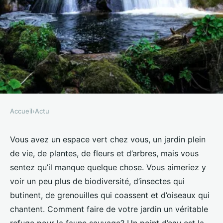
Accueil
›
Actu
ACTU
Comment créer un point d'eau
Vous avez un espace vert chez vous, un jardin plein
de vie, de plantes, de fleurs et d’arbres, mais vous
dans un jardin qui attire la
sentez qu’il manque quelque chose. Vous aimeriez y
faune locale?
voir un peu plus de biodiversité, d’insectes qui
butinent, de grenouilles qui coassent et d’oiseaux qui
Lisa
•
7 octobre 2024
•
5 min de lecture
chantent. Comment faire de votre jardin un véritable