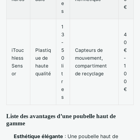
e
€
s
1
3
4
-
0
iTouc
Plastiq
5
Capteurs de
€
hless
ue de
0
mouvement,
-
Sens
haute
li
compartiment
1
or
qualité
t
de recyclage
0
r
0
e
€
s
Liste des avantages d’une poubelle haut de
gamme
Esthétique élégante
: Une poubelle haut de