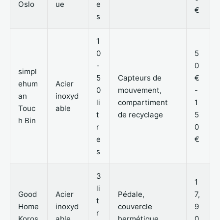
Oslo
ue
e
€
s
1
0
5
-
0
simpl
5
Capteurs de
€
ehum
Acier
0
mouvement,
-
an
inoxyd
li
compartiment
1
Touc
able
t
de recyclage
5
h Bin
r
0
e
€
s
3
1
li
Good
Acier
Pédale,
7,
t
Home
inoxyd
couvercle
9
r
Koros
able
hermétique
0