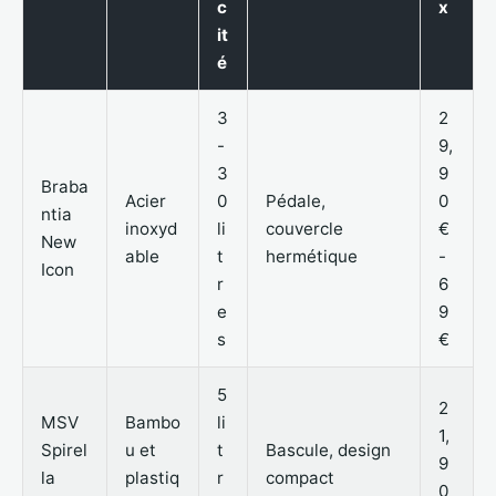
c
x
it
é
3
2
-
9,
3
9
Braba
Acier
0
Pédale,
0
ntia
inoxyd
li
couvercle
€
New
able
t
hermétique
-
Icon
r
6
e
9
s
€
5
2
MSV
Bambo
li
1,
Spirel
u et
t
Bascule, design
9
la
plastiq
r
compact
0