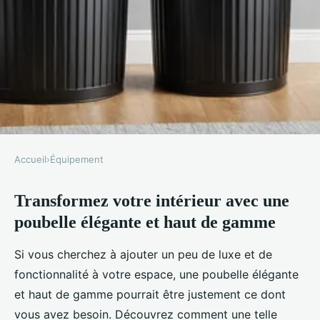
Accueil
›
Équipement
ÉQUIPEMENT
Transformez votre intérieur avec une
Transformez votre intérieur
poubelle élégante et haut de gamme
avec une poubelle élégante et
haut de gamme
Si vous cherchez à ajouter un peu de luxe et de
fonctionnalité à votre espace, une poubelle élégante
Lisa
•
18 février 2025
•
5 min de lecture
et haut de gamme pourrait être justement ce dont
vous avez besoin. Découvrez comment une telle