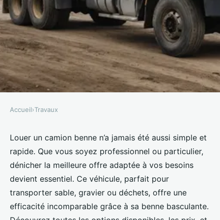
Accueil
›
Travaux
TRAVAUX
Location camion benne : trouvez
Louer un camion benne n’a jamais été aussi simple et
rapide. Que vous soyez professionnel ou particulier,
la meilleure offre facile et rapide
dénicher la meilleure offre adaptée à vos besoins
devient essentiel. Ce véhicule, parfait pour
Lisa
•
25 avril 2025
•
9 min de lecture
transporter sable, gravier ou déchets, offre une
efficacité incomparable grâce à sa benne basculante.