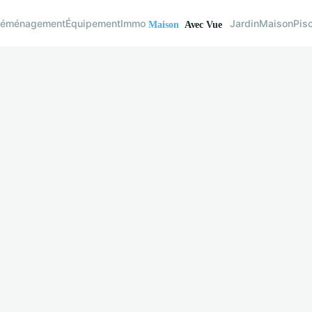
éménagement
Équipement
Immo
Jardin
Maison
Pis