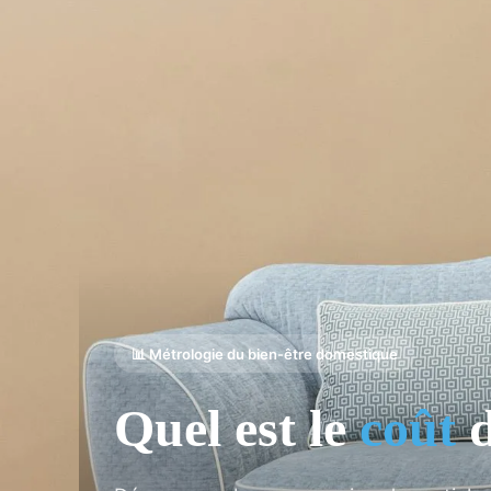
📊 Métrologie du bien-être domestique
Quel est le
coût
d