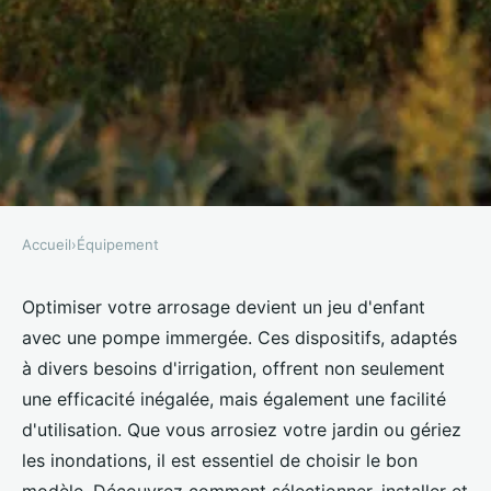
Accueil
›
Équipement
ÉQUIPEMENT
Pompe immergée : optimisez
Optimiser votre arrosage devient un jeu d'enfant
avec une pompe immergée. Ces dispositifs, adaptés
votre arrosage facilement
à divers besoins d'irrigation, offrent non seulement
une efficacité inégalée, mais également une facilité
Lisa
•
27 décembre 2024
•
9 min de lecture
d'utilisation. Que vous arrosiez votre jardin ou gériez
les inondations, il est essentiel de choisir le bon