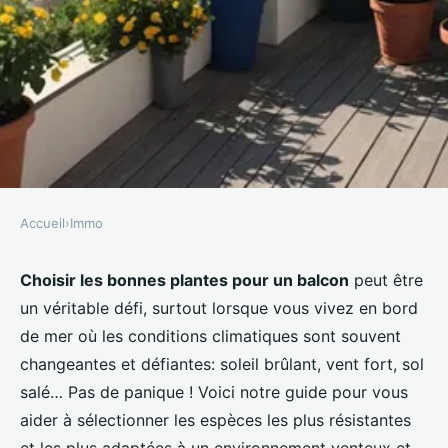
Accueil
›
Immo
IMMO
Quelles plantes privilégier pour
Choisir les bonnes plantes pour un balcon
peut être
un véritable défi, surtout lorsque vous vivez en bord
un balcon exposé au vent en
de mer où les conditions climatiques sont souvent
bord de mer?
changeantes et défiantes: soleil brûlant, vent fort, sol
salé… Pas de panique ! Voici notre guide pour vous
Lisa
•
7 octobre 2024
•
5 min de lecture
aider à sélectionner les espèces les plus résistantes