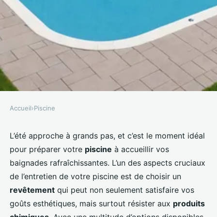
Accueil
›
Piscine
PISCINE
Comment choisir un revêtement
L’été approche à grands pas, et c’est le moment idéal
pour préparer votre
piscine
à accueillir vos
de piscine qui résiste aux
baignades rafraîchissantes. L’un des aspects cruciaux
produits chimiques?
de l’entretien de votre piscine est de choisir un
revêtement
qui peut non seulement satisfaire vos
Lisa
•
7 octobre 2024
•
7 min de lecture
goûts esthétiques, mais surtout résister aux
produits