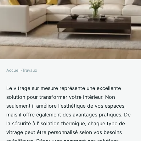
Accueil
›
Travaux
TRAVAUX
Vitrages sur mesure : la solution
Le vitrage sur mesure représente une excellente
solution pour transformer votre intérieur. Non
parfaite pour votre intérieur
seulement il améliore l'esthétique de vos espaces,
mais il offre également des avantages pratiques. De
Lisa
•
31 décembre 2024
•
3 min de lecture
la sécurité à l'isolation thermique, chaque type de
vitrage peut être personnalisé selon vos besoins