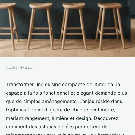
Accueil
›
Maison
MAISON
10 astuces pour transformer une
Transformer une cuisine compacte de 15m2 en un
espace à la fois fonctionnel et élégant demande plus
cuisine de 15m2 en un espace
que de simples aménagements. L’enjeu réside dans
stylé
l’optimisation intelligente de chaque centimètre,
mariant rangement, lumière et design. Découvrez
Lisa
•
25 novembre 2025
•
10 min de lecture
comment des astuces ciblées permettent de