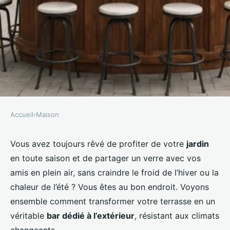
Accueil
›
Maison
MAISON
Quels sont les conseils pour
Vous avez toujours rêvé de profiter de votre
jardin
en toute saison et de partager un verre avec vos
installer un bar extérieur
amis en plein air, sans craindre le froid de l’hiver ou la
résistant aux climats
chaleur de l’été ? Vous êtes au bon endroit. Voyons
changeants?
ensemble comment transformer votre terrasse en un
véritable
bar dédié à l’extérieur
, résistant aux climats
Lisa
•
7 octobre 2024
•
6 min de lecture