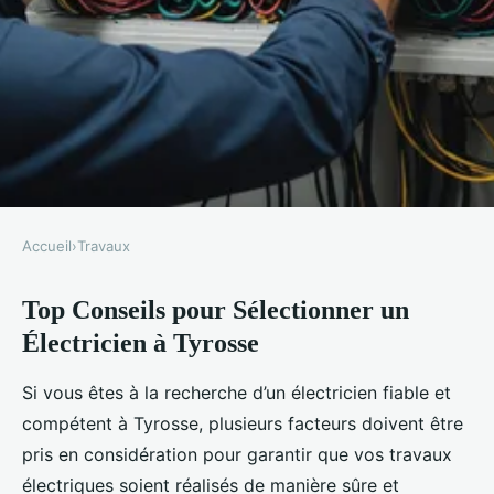
Accueil
›
Travaux
TRAVAUX
Top Conseils pour Sélectionner un
Top conseils pour sélectionner
Électricien à Tyrosse
un électricien à tyrosse
Si vous êtes à la recherche d’un électricien fiable et
Lisa
•
17 février 2025
•
4 min de lecture
compétent à Tyrosse, plusieurs facteurs doivent être
pris en considération pour garantir que vos travaux
électriques soient réalisés de manière sûre et